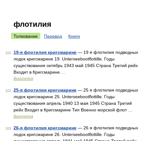
флотилия
Толкование
Перевод
Книги
19-я флотилия кригсмарине
— 19 я флотилия подводных
101
лодок кригсмарине 19. Unterseebootflottille. Годы
существования октябрь 1943 май 1945 Страна Третий рейх
Входит в Кригсмарине …
Википедия
25-я флотилия кригсмарине
— 25 я флотилия подводных
102
лодок кригсмарине 25. Unterseebootflottille. Годы
существования апрель 1940 13 мая 1945 Страна Третий
рейх Входит в Кригсмарине Тип Военно морской флот …
Википедия
26-я флотилия кригсмарине
— 26 я флотилия подводных
103
лодок кригсмарине 26. Unterseebootflottille. Годы