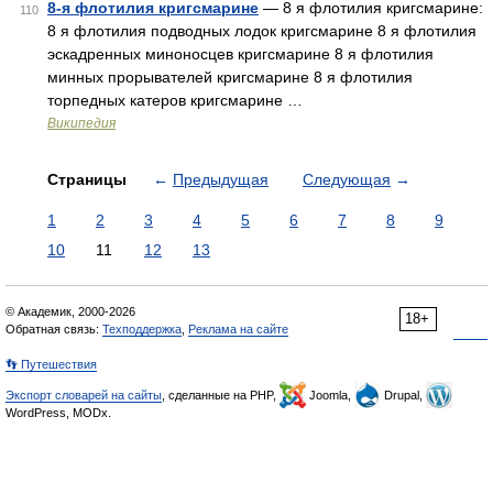
8-я флотилия кригсмарине
— 8 я флотилия кригсмарине:
110
8 я флотилия подводных лодок кригсмарине 8 я флотилия
эскадренных миноносцев кригсмарине 8 я флотилия
минных прорывателей кригсмарине 8 я флотилия
торпедных катеров кригсмарине …
Википедия
Страницы
←
Предыдущая
Следующая
→
1
2
3
4
5
6
7
8
9
10
11
12
13
© Академик, 2000-2026
18+
Обратная связь:
Техподдержка
,
Реклама на сайте
👣 Путешествия
Экспорт словарей на сайты
, сделанные на PHP,
Joomla,
Drupal,
WordPress, MODx.