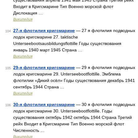
существования апрель 1941 май 1945 Страна Третий рейх
Входит в Кригсмарине Тип Военно морской флот
Дислокация …
Википедия
27-я флотилия кригсмарине
— 27 я флотилия подводных
104
лодок кригсмарине 27. taktische
Unterseebootsausbildungsflottille Годы существования
январь 1940 март 1945 Страна …
Википедия
29-я флотилия кригсмарине
— 29 я флотилия подводных
105
лодок кригсмарине 29. Unterseebootflottille. Эмблема
флотилии «Дикий осёл» Годы существования декабрь 1941
сентябрь 1944 Страна …
Википедия
30-я флотилия кригсмарине
— 30 я флотилия подводных
106
лодок кригсмарине 30. Unterseebootflottille. Годы
существования октябрь 1942 октябрь 1944 Страна Третий
рейх Входит в Кригсмарине Тип Военно морской флот
Численность …
Википедия